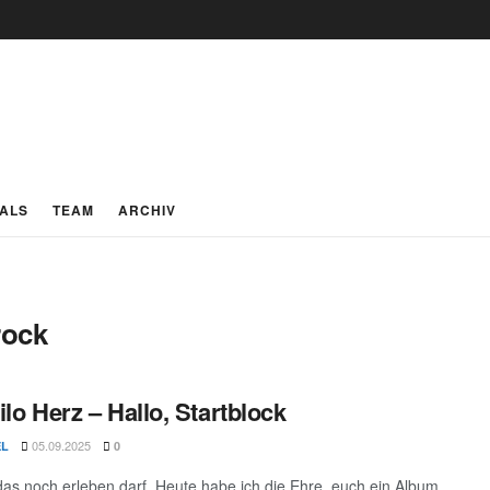
IALS
TEAM
ARCHIV
rock
ilo Herz – Hallo, Startblock
05.09.2025
EL
0
das noch erleben darf. Heute habe ich die Ehre, euch ein Album