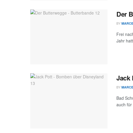
Der B
BY
MARC
Frei nac
Jahr hatt
Jack 
BY
MARC
Bad Schw
auch für