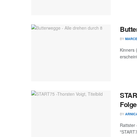
Butte
BY
MARC
Kinners 
erschein
START
Folge
BY
ARNIC
Rattster
"START75