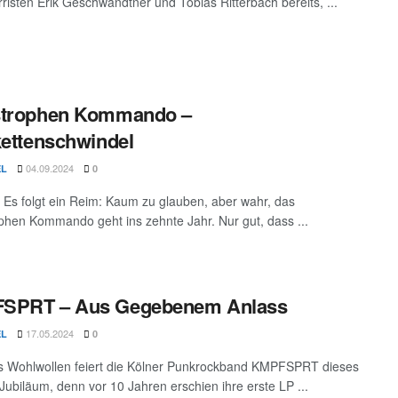
rristen Erik Geschwandtner und Tobias Ritterbach bereits, ...
strophen Kommando –
kettenschwindel
04.09.2024
EL
0
 Es folgt ein Reim: Kaum zu glauben, aber wahr, das
phen Kommando geht ins zehnte Jahr. Nur gut, dass ...
SPRT – Aus Gegebenem Anlass
17.05.2024
EL
0
s Wohlwollen feiert die Kölner Punkrockband KMPFSPRT dieses
 Jubiläum, denn vor 10 Jahren erschien ihre erste LP ...