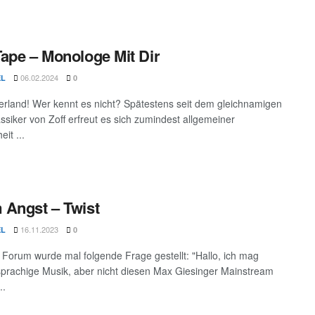
ape – Monologe Mit Dir
06.02.2024
EL
0
rland! Wer kennt es nicht? Spätestens seit dem gleichnamigen
siker von Zoff erfreut es sich zumindest allgemeiner
it ...
Angst – Twist
16.11.2023
EL
0
 Forum wurde mal folgende Frage gestellt: "Hallo, ich mag
prachige Musik, aber nicht diesen Max Giesinger Mainstream
..