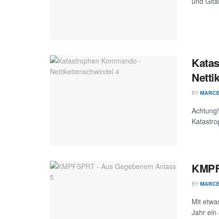
und Gita
Kata
Netti
BY
MARC
Achtung!
Katastro
KMPF
BY
MARC
Mit etwa
Jahr ein