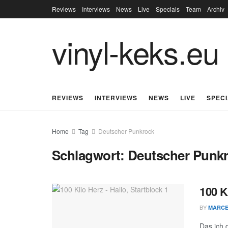
Reviews
Interviews
News
Live
Specials
Team
Archiv
vinyl-keks.eu
REVIEWS
INTERVIEWS
NEWS
LIVE
SPEC
Home
Tag
Deutscher Punkrock
Schlagwort:
Deutscher Punk
100 K
BY
MARC
Das ich 