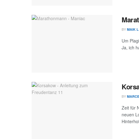
Mara
BY
MAIK 
Um Plagi
Ja, ich 
Korsa
BY
MARC
Zeit für
neuen Lo
Hinterhof