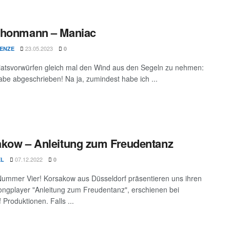
thonmann – Maniac
23.05.2023
LENZE
0
atsvorwürfen gleich mal den Wind aus den Segeln zu nehmen:
habe abgeschrieben! Na ja, zumindest habe ich ...
kow – Anleitung zum Freudentanz
07.12.2022
EL
0
 Nummer Vier! Korsakow aus Düsseldorf präsentieren uns ihren
ngplayer "Anleitung zum Freudentanz", erschienen bei
 Produktionen. Falls ...