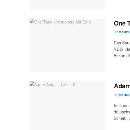
One T
BY
MARC
Das Saue
NDW Klas
Bekannthe
Adam 
BY
MARC
In einem
deutschs
Scheiß. .