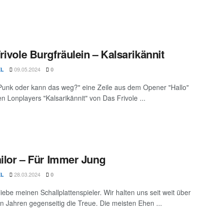
rivole Burgfräulein – Kalsarikännit
09.05.2024
EL
0
 Punk oder kann das weg?" eine Zeile aus dem Opener "Hallo"
n Lonplayers "Kalsarikännit" von Das Frivole ...
ailor – Für Immer Jung
28.03.2024
EL
0
liebe meinen Schallplattenspieler. Wir halten uns seit weit über
n Jahren gegenseitig die Treue. Die meisten Ehen ...