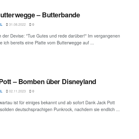
utterwegge – Butterbande
31.08.2022
EL
0
h der Devise: "Tue Gutes und rede darüber!" Im vergangenen
e ich bereits eine Platte vom Butterwegge auf ...
Pott – Bomben über Disneyland
02.11.2023
EL
0
artau ist für einiges bekannt und ab sofort Dank Jack Pott
 soliden deutschsprachigen Punkrock, nachdem sie endlich ...