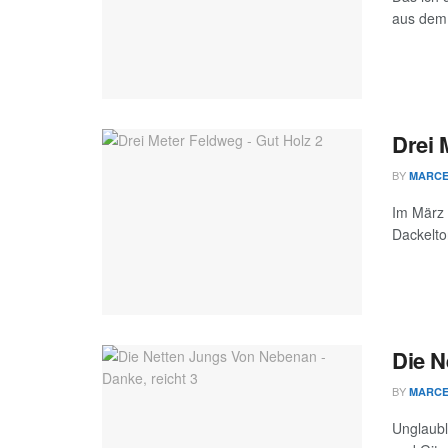
aus dem 
Drei 
BY
MARC
Im März 
Dackelto
Die N
BY
MARC
Unglaubl